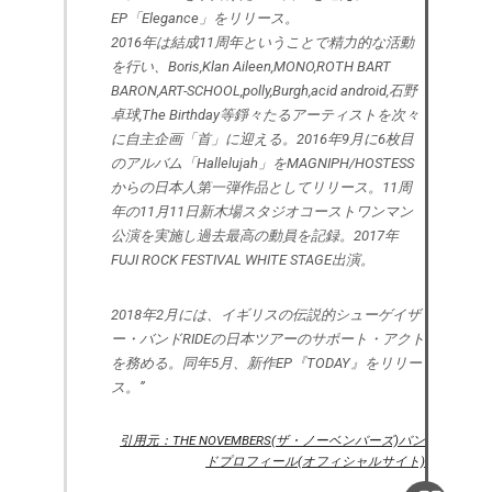
EP「Elegance」をリリース。
2016年は結成11周年ということで精力的な活動
を行い、Boris,Klan Aileen,MONO,ROTH BART
BARON,ART-SCHOOL,polly,Burgh,acid android,石野
卓球,The Birthday等錚々たるアーティストを次々
に自主企画「首」に迎える。2016年9月に6枚目
のアルバム「Hallelujah」をMAGNIPH/HOSTESS
からの日本人第一弾作品としてリリース。11周
年の11月11日新木場スタジオコーストワンマン
公演を実施し過去最高の動員を記録。2017年
FUJI ROCK FESTIVAL WHITE STAGE出演。
2018年2月には、イギリスの伝説的シューゲイザ
ー・バンドRIDEの日本ツアーのサポート・アクト
を務める。同年5月、新作EP『TODAY』をリリー
ス。”
引用元：THE NOVEMBERS(ザ・ノーベンバーズ)バン
ドプロフィール(オフィシャルサイト)