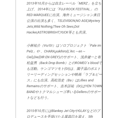
2013年10月からは自主レーベル「MERZ」を立ち
上げ、 2014年には「FUJI ROCK FESTIVAL」 の
RED MARQUEEに出演。海外ミュージシャン来日
公演の出演も多く、TELEVISION,NO AGE,Mystery
Jets,Wild Nothing,Thee Oh Sees,Dot
Hacker,ASTROBRIGHT,YUCK等とも共演。
小林祐介（Vo/Gt）はソロプロジェクト「Pale im
Pelz」や 、CHARA,yukihiro(L‘Arc～en～
Ciel),Die(DIR EN GREY)のサポート、浅井健一と有
松益男（Back Drop Bomb）とのROMEO`s bloodで
も活動。ケンゴマツモト(Gt)は、園子温のポエト
リーリーディングセッションや映画「ラブ＆ピー
ス」にも出演。高松浩史（Ba）はLillies and
Remainsのサポート、吉木諒祐（Dr)はYEN TOWN
BANDやトクマルシューゴ率いるGellersのサポー
トなども行う。
2015年10月にはBlankey Jet CityやGLAYなどのプ
ロデュースを手掛けた土屋昌巳を迎え、5th